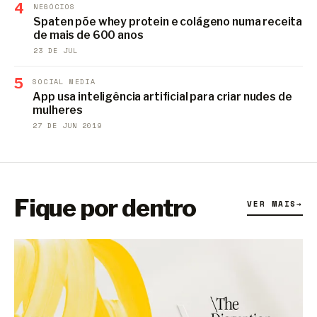
4
NEGÓCIOS
Spaten põe whey protein e colágeno numa receita
de mais de 600 anos
23 DE JUL
5
SOCIAL MEDIA
App usa inteligência artificial para criar nudes de
mulheres
27 DE JUN 2019
Fique por dentro
VER MAIS
→