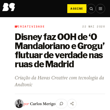
ASSINE
CRIATIVIDADE
22 MAI 2026
B9
/
Criatividade
Disney faz OOH de ‘O
Mandaloriano e Grogu’
flutuar de verdade nas
ruas de Madrid
Criação da Havas Creative com tecnologia da
Andtonic
por
Carlos Merigo