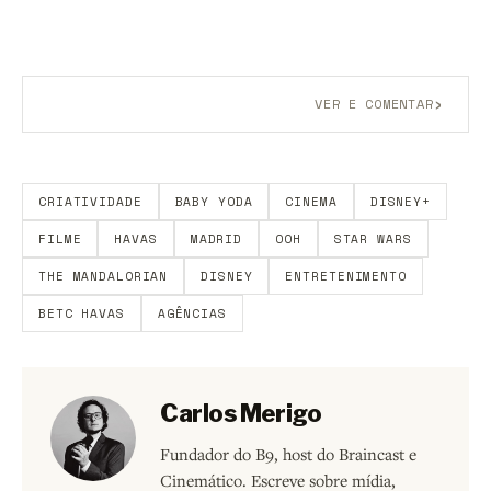
›
VER E COMENTAR
Aberto a membros do B9.
Crie sua conta grátis
para
participar.
CRIATIVIDADE
BABY YODA
CINEMA
DISNEY+
FILME
HAVAS
MADRID
OOH
STAR WARS
THE MANDALORIAN
DISNEY
ENTRETENIMENTO
BETC HAVAS
AGÊNCIAS
Carlos Merigo
Fundador do B9, host do Braincast e
Cinemático. Escreve sobre mídia,