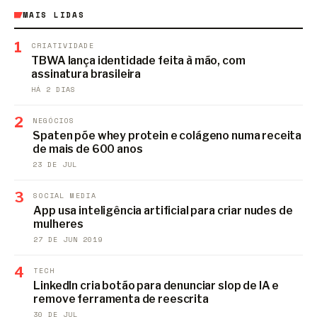
MAIS LIDAS
1
CRIATIVIDADE
TBWA lança identidade feita à mão, com
assinatura brasileira
HÁ 2 DIAS
2
NEGÓCIOS
Spaten põe whey protein e colágeno numa receita
de mais de 600 anos
23 DE JUL
3
SOCIAL MEDIA
App usa inteligência artificial para criar nudes de
mulheres
27 DE JUN 2019
4
TECH
LinkedIn cria botão para denunciar slop de IA e
remove ferramenta de reescrita
30 DE JUL