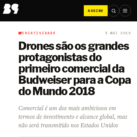
ASSINE
CRIATIVIDADE
8 MAI 2018
B9
/
Criatividade
Drones são os grandes
protagonistas do
primeiro comercial da
Budweiser para a Copa
do Mundo 2018
Comercial é um dos mais ambiciosos em
termos de investimento e alcance global, mas
não será transmitido nos Estados Unidos