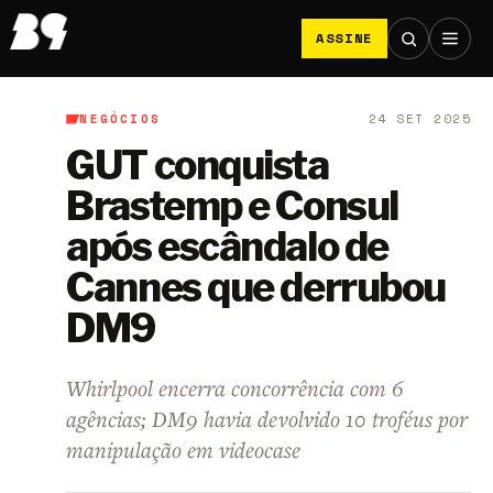
ASSINE
NEGÓCIOS
24 SET 2025
B9
/
Negócios
GUT conquista
Brastemp e Consul
após escândalo de
Cannes que derrubou
DM9
Whirlpool encerra concorrência com 6
agências; DM9 havia devolvido 10 troféus por
manipulação em videocase