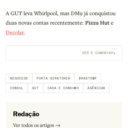
A GUT leva Whirlpool, mas DM9 já conquistou
duas novas contas recentemente:
Pizza Hut
e
Decolar
.
›
VER E COMENTAR
Aberto a membros do B9.
Crie sua conta grátis
para
participar.
NEGÓCIOS
PORTA GIRATÓRIA
BRASTEMP
CONSUL
GUT
CASA E CONSUMO
AGÊNCIAS
Redação
Ver todos os artigos →