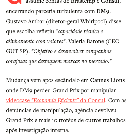
assume contas de
Brastemp
e
Consul
,
encerrando parceria turbulenta com
DM9
.
Gustavo Ambar (diretor-geral Whirlpool) disse
que escolha refletiu
"capacidade técnica e
alinhamento com valores"
. Valeria Barone (CEO
GUT SP):
"Objetivo é desenvolver campanhas
corajosas que destaquem marcas no mercado."
Mudança vem após escândalo em
Cannes Lions
onde DM9 perdeu Grand Prix por manipular
videocase
"Economia Eficiente"
da Consul
. Com as
denúncias de manipulação, agência devolveu
Grand Prix e mais 10 troféus de outros trabalhos
após investigação interna.