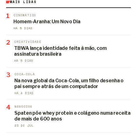
MAIS LIDAS
1
CINEMÁTICO
Homem-Aranha: Um Novo Dia
HÁ 5 DIAS
2
CRIATIVIDADE
TBWA lança identidade feita à mão, com
assinatura brasileira
HÁ 5 DIAS
3
COCA-COLA
Na nova global da Coca-Cola, um filho desenha o
pai sempre atrás de um computador
HÁ 4 DIAS
4
NEGÓCIOS
Spaten põe whey protein e colágeno numa receita
de mais de 600 anos
23 DE JUL