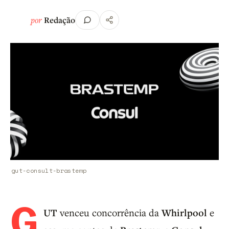
por
Redação
gut-consult-brastemp
G
UT
venceu concorrência da
Whirlpool
e