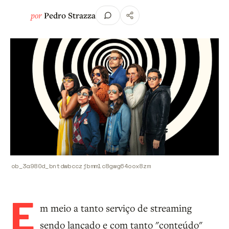
por
Pedro Strazza
ob_3a980d_bntdwbcczjbmmlc8gwg64oox8zm
E
m meio a tanto serviço de streaming
sendo lançado e com tanto "conteúdo"