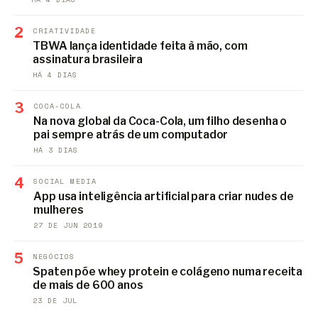
2
CRIATIVIDADE
TBWA lança identidade feita à mão, com
assinatura brasileira
HÁ 4 DIAS
3
COCA-COLA
Na nova global da Coca-Cola, um filho desenha o
pai sempre atrás de um computador
HÁ 3 DIAS
4
SOCIAL MEDIA
App usa inteligência artificial para criar nudes de
mulheres
27 DE JUN 2019
5
NEGÓCIOS
Spaten põe whey protein e colágeno numa receita
de mais de 600 anos
23 DE JUL