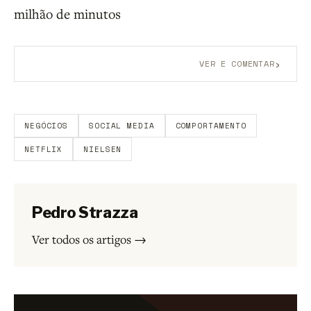
milhão de minutos
›
VER E COMENTAR
Aberto a membros do B9.
Crie sua conta grátis
para
participar.
NEGÓCIOS
SOCIAL MEDIA
COMPORTAMENTO
NETFLIX
NIELSEN
Pedro Strazza
Ver todos os artigos →