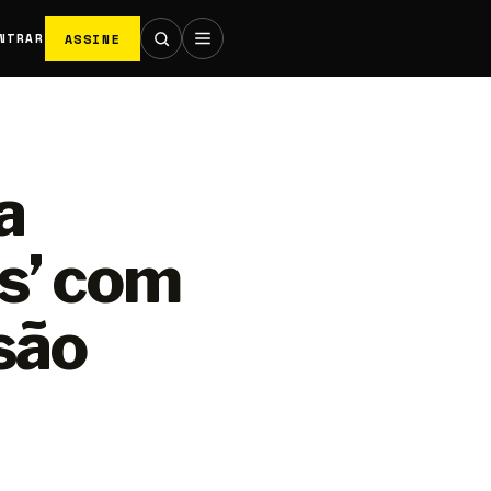
ASSINE
NTRAR
a
s’ com
são