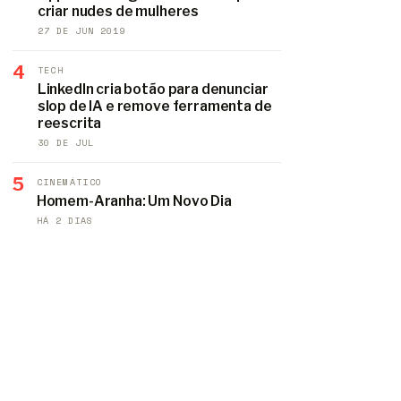
criar nudes de mulheres
27 DE JUN 2019
4
TECH
LinkedIn cria botão para denunciar
slop de IA e remove ferramenta de
reescrita
30 DE JUL
5
CINEMÁTICO
Homem-Aranha: Um Novo Dia
HÁ 2 DIAS