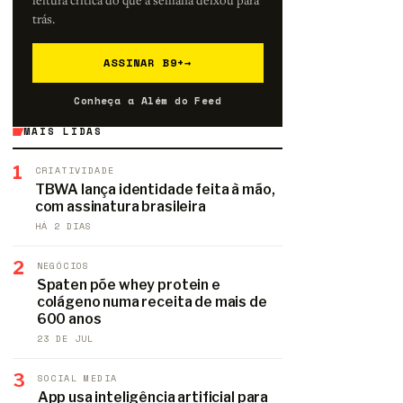
trás.
ASSINAR B9+
→
Conheça a Além do Feed
MAIS LIDAS
1
CRIATIVIDADE
TBWA lança identidade feita à mão,
com assinatura brasileira
HÁ 2 DIAS
2
NEGÓCIOS
Spaten põe whey protein e
colágeno numa receita de mais de
600 anos
23 DE JUL
3
SOCIAL MEDIA
App usa inteligência artificial para