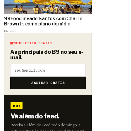
99Food invade Santos com Charlie
Brown Jr. como plano de mídia
24 JUL
NEWSLETTER GRÁTIS
As principais do B9 no seu e-
mail.
ASSINAR GRÁTIS
B9+
Vá além do feed.
Receba a Além do Feed todo domingo: a
leitura crítica do que a semana deixou para