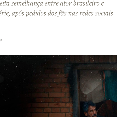
ta semelhança entre ator brasileiro e
rie, após pedidos dos fãs nas redes sociais
o