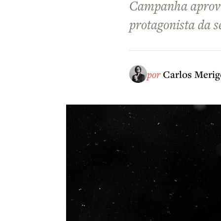
Campanha aprovei
protagonista da sé
por
Carlos Merig