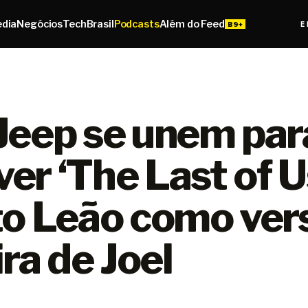
edia
Negócios
Tech
Brasil
Podcasts
Além do Feed
E
Jeep se unem par
er ‘The Last of U
to Leão como ver
ira de Joel