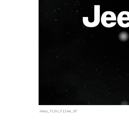
Jeep_TLOU_Filme_07