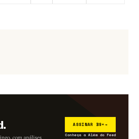
d.
ASSINAR B9+
→
Conheça a Além do Feed
ingo, com análises