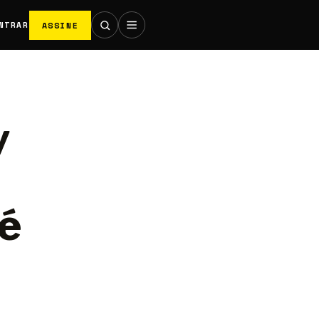
ASSINE
NTRAR
y
é