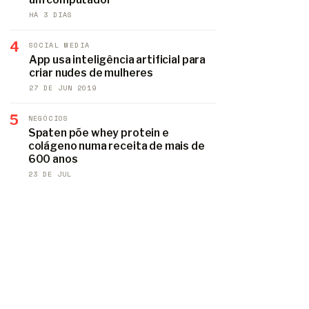
HÁ 3 DIAS
4
SOCIAL MEDIA
App usa inteligência artificial para
criar nudes de mulheres
27 DE JUN 2019
5
NEGÓCIOS
Spaten põe whey protein e
colágeno numa receita de mais de
600 anos
23 DE JUL