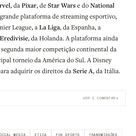
rvel
, da
Pixar
, de
Star Wars
e do
National
a grande plataforma de streaming esportivo,
mier League, a
La Liga
, da Espanha, a
Eredivisie
, da Holanda. A plataforma ainda
, segunda maior competição continental da
cipal torneio da América do Sul. A Disney
ara adquirir os direitos da
Serie A
, da Itália.
›
VER E COMENTAR
onta grátis
para participar.
OCIAL MEDIA
ETICA
FOX SPORTS
TRANSMISSÕES