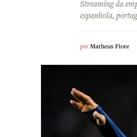
Streaming da empr
espanhola, portu
por
Matheus Fiore