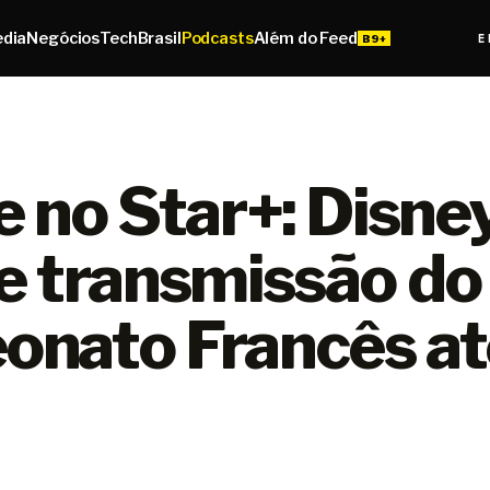
edia
Negócios
Tech
Brasil
Podcasts
Além do Feed
E
e no Star+: Disne
e transmissão do
nato Francês at