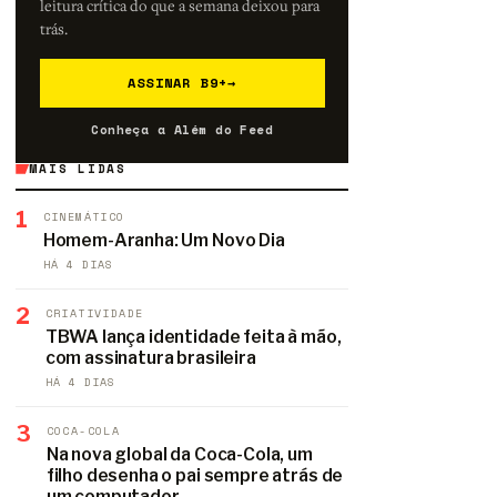
leitura crítica do que a semana deixou para
trás.
ASSINAR B9+
→
Conheça a Além do Feed
MAIS LIDAS
1
CINEMÁTICO
Homem-Aranha: Um Novo Dia
HÁ 4 DIAS
2
CRIATIVIDADE
TBWA lança identidade feita à mão,
com assinatura brasileira
HÁ 4 DIAS
3
COCA-COLA
Na nova global da Coca-Cola, um
filho desenha o pai sempre atrás de
um computador