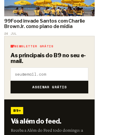
99Food invade Santos com Charlie
Brown Jr. como plano de mídia
24 JUL
NEWSLETTER GRÁTIS
As principais do B9 no seu e-
mail.
ASSINAR GRÁTIS
B9+
Vá além do feed.
Receba a Além do Feed todo domingo: a