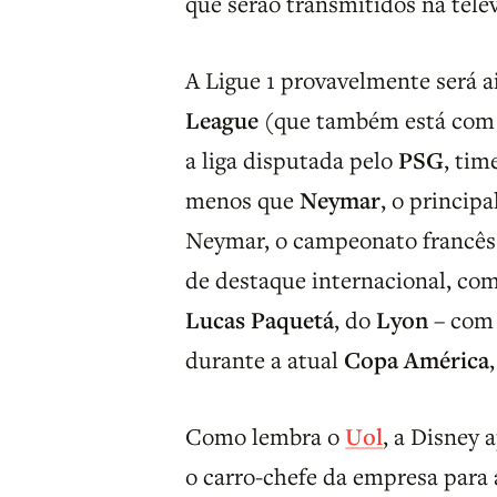
que serão transmitidos na tele
A Ligue 1 provavelmente será 
League
(que também está com a
a liga disputada pelo
PSG
, ti
menos que
Neymar
, o princip
Neymar, o campeonato francês 
de destaque internacional, co
Lucas Paquetá
, do
Lyon
– com 
durante a atual
Copa América
Como lembra o
Uol
, a Disney
o carro-chefe da empresa para a