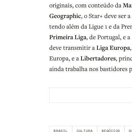
originais, com conteúdo da
Ma
Geographic
, o Star+ deve ser 
tendo além da Ligue 1 e da Pre
Primeira Liga
, de Portugal, e a
deve transmitir a
Liga Europa
Europa, e a
Libertadores
, prin
ainda trabalha nos bastidores p
Aberto a membros do B9.
Crie sua c
BRASIL
CULTURA
NEGÓCIOS
S