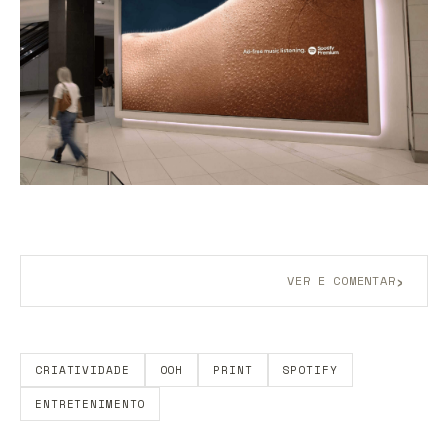
›
VER E COMENTAR
Aberto a membros do B9.
Crie sua conta grátis
para
participar.
CRIATIVIDADE
OOH
PRINT
SPOTIFY
ENTRETENIMENTO