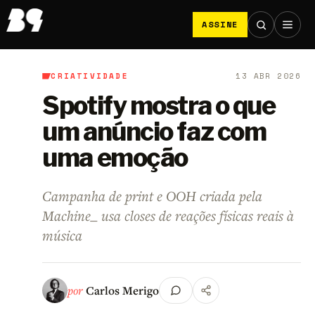
ASSINE
CRIATIVIDADE
13 ABR 2026
B9
/
Criatividade
Spotify mostra o que
um anúncio faz com
uma emoção
Campanha de print e OOH criada pela
Machine_ usa closes de reações físicas reais à
música
por
Carlos Merigo