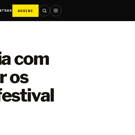
ASSINE
NTRAR
ia com
r os
estival