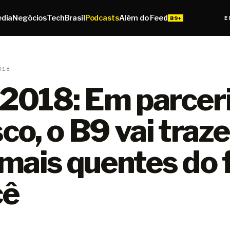
edia
Negócios
Tech
Brasil
Podcasts
Além do Feed
E
018
018: Em parcer
o, o B9 vai traze
mais quentes do f
cê