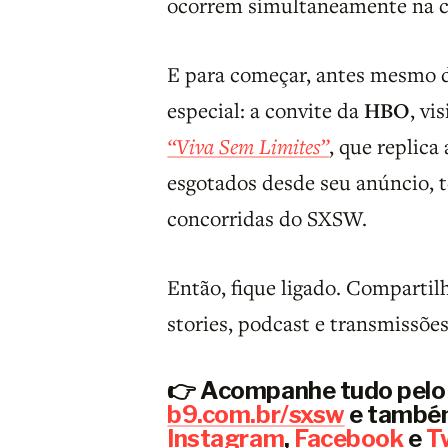
ocorrem simultaneamente na c
E para começar, antes mesmo do 
especial: a convite da
HBO
, vi
“Viva Sem Limites”
, que replica
esgotados desde seu anúncio, 
concorridas do SXSW.
Então, fique ligado. Compartilh
stories, podcast e transmissões
👉 Acompanhe tudo pelo 
b9.com.br/sxsw
e também
Instagram
,
Facebook
e
T