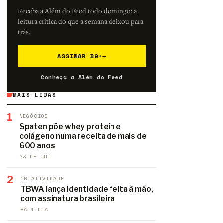
Receba a Além do Feed todo domingo: a
leitura crítica do que a semana deixou para
trás.
ASSINAR B9+
→
Conheça a Além do Feed
MAIS LIDAS
1
NEGÓCIOS
Spaten põe whey protein e
colágeno numa receita de mais de
600 anos
23 DE JUL
2
CRIATIVIDADE
TBWA lança identidade feita à mão,
com assinatura brasileira
HÁ 1 DIA