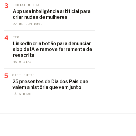
3
SOCIAL MEDIA
App usa inteligência artificial para
criar nudes de mulheres
27 DE JUN 2019
4
TECH
LinkedIn cria botão para denunciar
slop de IA e remove ferramenta de
reescrita
HÁ 6 DIAS
5
GIFT GUIDE
25 presentes de Dia dos Pais que
valem a história que vem junto
HÁ 5 DIAS