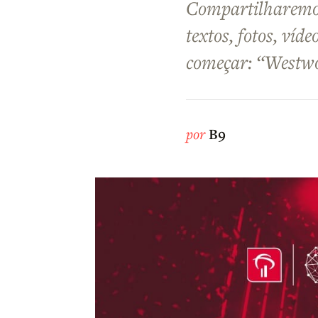
Compartilharemos
textos, fotos, víd
começar: “Westw
por
B9