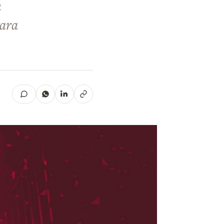
m
Para