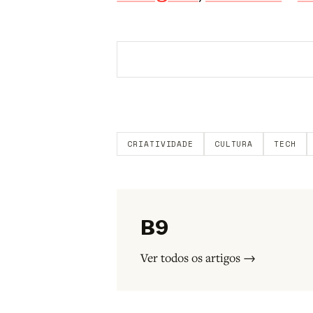
Aberto a membros do B9.
Crie sua c
CRIATIVIDADE
CULTURA
TECH
B9
Ver todos os artigos →