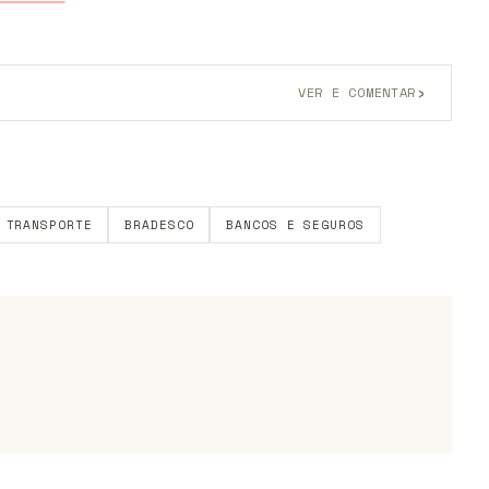
›
VER E COMENTAR
onta grátis
para participar.
TRANSPORTE
BRADESCO
BANCOS E SEGUROS