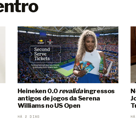
entro
Heineken 0.0
revalida
ingressos
N
antigos de jogos da Serena
J
Williams no US Open
T
HÁ 2 DIAS
HÁ