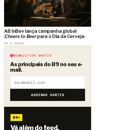
AB InBev lança campanha global
Cheers to Beer
para o Dia da Cerveja
HÁ 8 HORAS
NEWSLETTER GRÁTIS
As principais do B9 no seu e-
mail.
ASSINAR GRÁTIS
B9+
Vá além do feed.