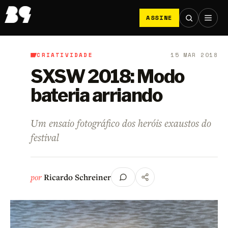
ASSINE
CRIATIVIDADE
15 MAR 2018
B9
/
Criatividade
SXSW 2018: Modo
bateria arriando
Um ensaio fotográfico dos heróis exaustos do
festival
por
Ricardo Schreiner