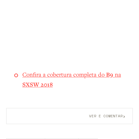
Confira a cobertura completa do
B9
na
SXSW 2018
›
VER E COMENTAR
Aberto a membros do B9.
Crie sua conta grátis
para
participar.