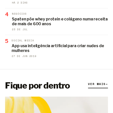
HÁ 2 DIAS
4
NEGÓCIOS
Spaten põe whey protein e colágeno numa receita
de mais de 600 anos
23 DE JUL
5
SOCIAL MEDIA
App usa inteligência artificial para criar nudes de
mulheres
27 DE JUN 2019
Fique por dentro
VER MAIS
→