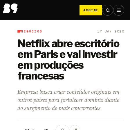
ASSINE
NEGÓCIOS
17 JAN 2020
B9
/
Negócios
Netflix abre escritório
em Paris e vai investir
em produções
francesas
Empresa busca criar conteúdos originais em
outros países para fortalecer domínio diante
do surgimento de mais concorrentes