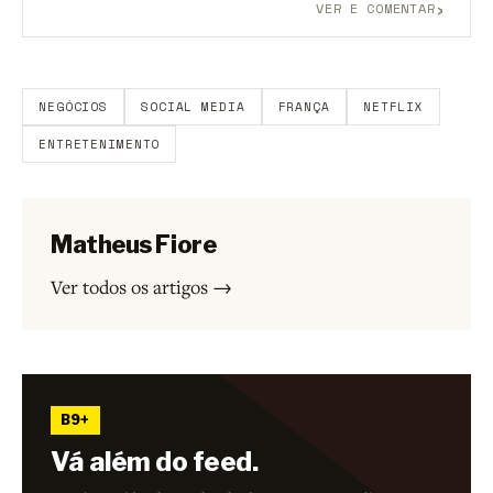
›
VER E COMENTAR
Aberto a membros do B9.
Crie sua conta grátis
para
participar.
NEGÓCIOS
SOCIAL MEDIA
FRANÇA
NETFLIX
ENTRETENIMENTO
Matheus Fiore
Ver todos os artigos →
B9+
Vá além do feed.