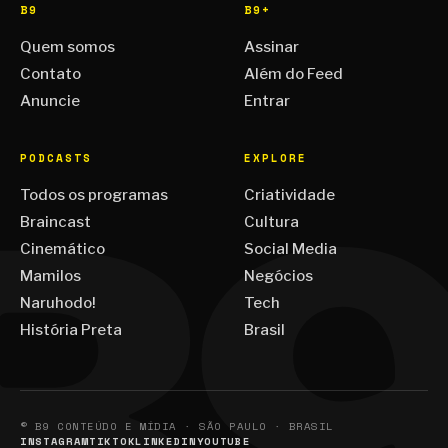
B9
B9+
Quem somos
Assinar
Contato
Além do Feed
Anuncie
Entrar
PODCASTS
EXPLORE
Todos os programas
Criatividade
Braincast
Cultura
Cinemático
Social Media
Mamilos
Negócios
Naruhodo!
Tech
História Preta
Brasil
© B9 CONTEÚDO E MÍDIA · SÃO PAULO · BRASIL
INSTAGRAM
TIKTOK
LINKEDIN
YOUTUBE