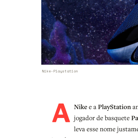
Nike-Playstation
A
Nike
e a
PlayStation
an
jogador de basquete
Pa
leva esse nome justam