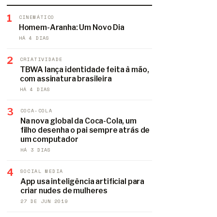
1
CINEMÁTICO
Homem-Aranha: Um Novo Dia
HÁ 4 DIAS
2
CRIATIVIDADE
TBWA lança identidade feita à mão,
com assinatura brasileira
HÁ 4 DIAS
3
COCA-COLA
Na nova global da Coca-Cola, um
filho desenha o pai sempre atrás de
um computador
HÁ 3 DIAS
4
SOCIAL MEDIA
App usa inteligência artificial para
criar nudes de mulheres
27 DE JUN 2019