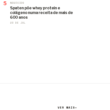
5
NEGÓCIOS
Spaten põe whey protein e
colágeno numa receita de mais de
600 anos
23 DE JUL
VER MAIS
→