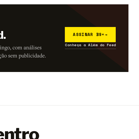
d.
ASSINAR B9+
→
Conheça a Além do Feed
ingo, com análises
ção sem publicidade.
entro