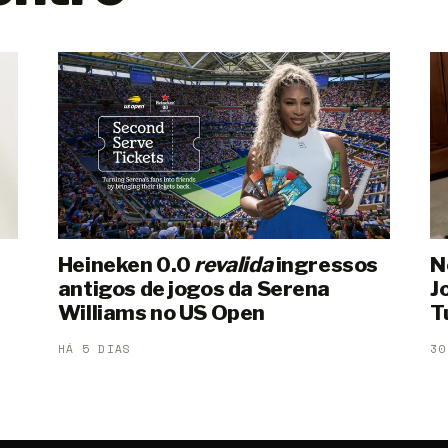
Heineken 0.0
revalida
ingressos
N
antigos de jogos da Serena
J
Williams no US Open
T
HÁ 5 DIAS
30