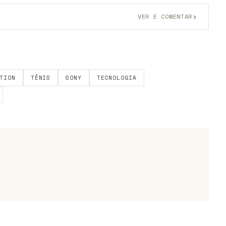
›
VER E COMENTAR
onta grátis
para participar.
TION
TÊNIS
SONY
TECNOLOGIA