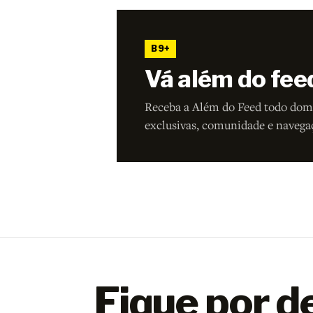
B9+
Vá além do fee
Receba a Além do Feed todo dom
exclusivas, comunidade e navega
Fique por d