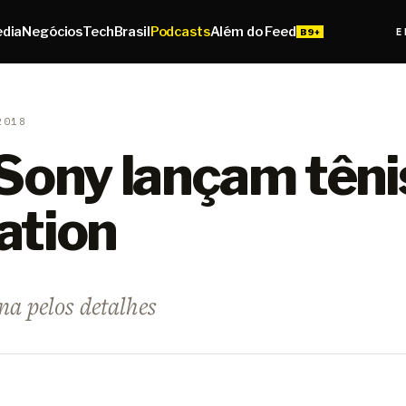
edia
Negócios
Tech
Brasil
Podcasts
Além do Feed
E
2018
 Sony lançam têni
ation
a pelos detalhes