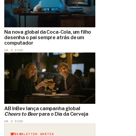
Na nova global da Coca-Cola, um filho
desenha o pai sempre atrás de um
computador
HÁ 3 DIAS
AB InBev lança campanha global
Cheers to Beer
para o Dia da Cerveja
HÁ 3 DIAS
NEWSLETTER GRÁTIS