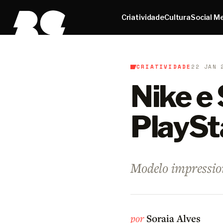
Criatividade
Cultura
Social M
CRIATIVIDADE
22 JAN 
B9
/
Criatividade
Nike e
PlaySt
Modelo impression
por
Soraia Alves