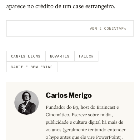
aparece no crédito de um case estrangeiro.
›
VER E COMENTAR
Aberto a membros do B9.
Crie sua conta grátis
para
participar.
CANNES LIONS
NOVARTIS
FALLON
SAÚDE E BEM-ESTAR
Carlos Merigo
Fundador do B9, host do Braincast e
Cinemático. Escreve sobre mídia,
publicidade e cultura digital há mais de
20 anos (geralmente tentando entender
o hype antes que ele vire PowerPoint).