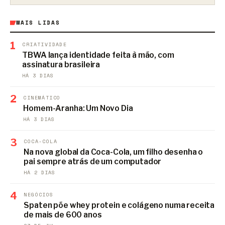
MAIS LIDAS
1
CRIATIVIDADE
TBWA lança identidade feita à mão, com
assinatura brasileira
HÁ 3 DIAS
2
CINEMÁTICO
Homem-Aranha: Um Novo Dia
HÁ 3 DIAS
3
COCA-COLA
Na nova global da Coca-Cola, um filho desenha o
pai sempre atrás de um computador
HÁ 2 DIAS
4
NEGÓCIOS
Spaten põe whey protein e colágeno numa receita
de mais de 600 anos