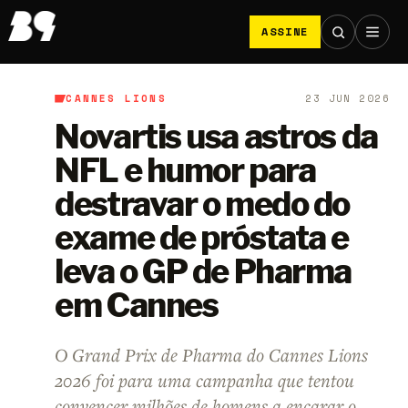
ASSINE
CANNES LIONS
23 JUN 2026
B9
/
Cannes Lions
Novartis usa astros da
NFL e humor para
destravar o medo do
exame de próstata e
leva o GP de Pharma
em Cannes
O Grand Prix de Pharma do Cannes Lions
2026 foi para uma campanha que tentou
convencer milhões de homens a encarar o