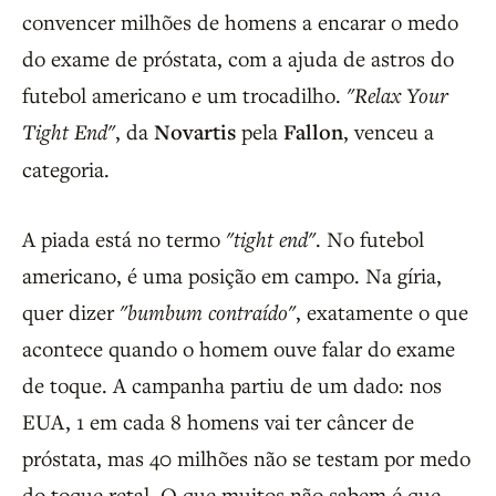
convencer milhões de homens a encarar o medo
do exame de próstata, com a ajuda de astros do
futebol americano e um trocadilho.
"Relax Your
Tight End"
, da
Novartis
pela
Fallon
, venceu a
categoria.
A piada está no termo
"tight end"
. No futebol
americano, é uma posição em campo. Na gíria,
quer dizer
"bumbum contraído"
, exatamente o que
acontece quando o homem ouve falar do exame
de toque. A campanha partiu de um dado: nos
EUA, 1 em cada 8 homens vai ter câncer de
próstata, mas 40 milhões não se testam por medo
do toque retal. O que muitos não sabem é que