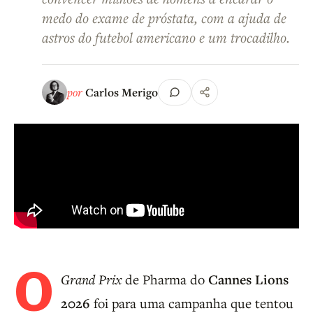
medo do exame de próstata, com a ajuda de
astros do futebol americano e um trocadilho.
por
Carlos Merigo
O
Grand Prix
de Pharma do
Cannes Lions
2026
foi para uma campanha que tentou