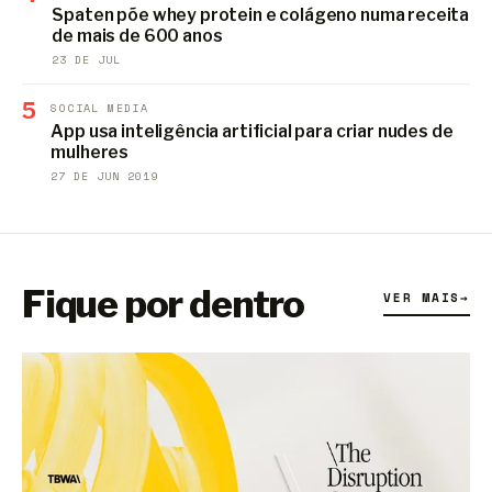
Spaten põe whey protein e colágeno numa receita
de mais de 600 anos
23 DE JUL
5
SOCIAL MEDIA
App usa inteligência artificial para criar nudes de
mulheres
27 DE JUN 2019
Fique por dentro
VER MAIS
→