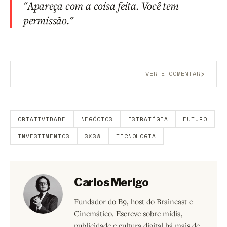
"Apareça com a coisa feita. Você tem
permissão."
›
VER E COMENTAR
Aberto a membros do B9.
Crie sua conta grátis
para
participar.
CRIATIVIDADE
NEGÓCIOS
ESTRATÉGIA
FUTURO
INVESTIMENTOS
SXSW
TECNOLOGIA
Carlos Merigo
Fundador do B9, host do Braincast e
Cinemático. Escreve sobre mídia,
publicidade e cultura digital há mais de