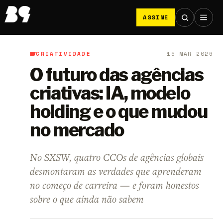
ASSINE
CRIATIVIDADE
16 MAR 2026
B9
/
Criatividade
O futuro das agências
criativas: IA, modelo
holding e o que mudou
no mercado
No SXSW, quatro CCOs de agências globais
desmontaram as verdades que aprenderam
no começo de carreira — e foram honestos
sobre o que ainda não sabem