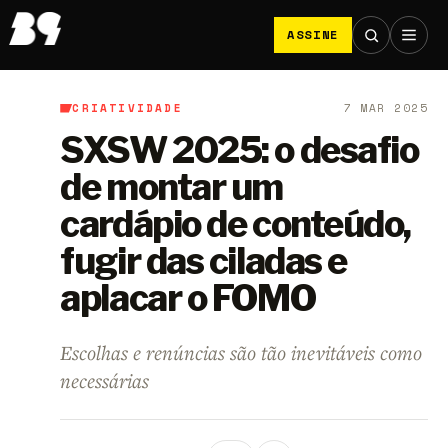
ASSINE
CRIATIVIDADE
7 MAR 2025
B9
/
Criatividade
SXSW 2025: o desafio
de montar um
cardápio de conteúdo,
fugir das ciladas e
aplacar o FOMO
Escolhas e renúncias são tão inevitáveis como
necessárias