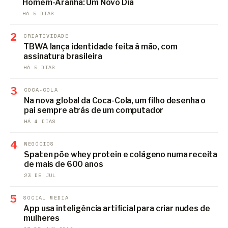
Homem-Aranha: Um Novo Dia
HÁ 5 DIAS
2
CRIATIVIDADE
TBWA lança identidade feita à mão, com
assinatura brasileira
HÁ 5 DIAS
3
COCA-COLA
Na nova global da Coca-Cola, um filho desenha o
pai sempre atrás de um computador
HÁ 4 DIAS
4
NEGÓCIOS
Spaten põe whey protein e colágeno numa receita
de mais de 600 anos
23 DE JUL
5
SOCIAL MEDIA
App usa inteligência artificial para criar nudes de
mulheres