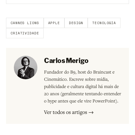
Aberto a membros do B9.
Crie sua conta grátis
para
participar.
CANNES LIONS
APPLE
DESIGN
TECNOLOGIA
CRIATIVIDADE
Carlos Merigo
Fundador do B9, host do Braincast e
Cinemático. Escreve sobre mídia,
publicidade e cultura digital há mais de
20 anos (geralmente tentando entender
o hype antes que ele vire PowerPoint).
Ver todos os artigos →