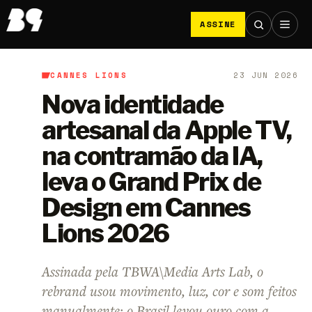
ASSINE
CANNES LIONS
23 JUN 2026
B9
/
Cannes Lions
Nova identidade
artesanal da Apple TV,
na contramão da IA,
leva o Grand Prix de
Design em Cannes
Lions 2026
Assinada pela TBWA\Media Arts Lab, o
rebrand usou movimento, luz, cor e som feitos
manualmente; o Brasil levou ouro com a