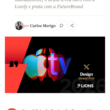
Lovely e prata com a FutureBrand
por
Carlos Merigo